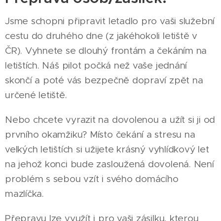
Jsme schopni připravit letadlo pro vaši služební
cestu do druhého dne (z jakéhokoli letiště v
ČR). Vyhnete se dlouhý frontám a čekáním na
letištích. Náš pilot počká než vaše jednání
skončí a poté vás bezpečně dopraví zpět na
určené letiště.
Nebo chcete vyrazit na dovolenou a užít si ji od
prvního okamžiku? Místo čekání a stresu na
velkých letištích si užijete krásný vyhlídkový let
na jehož konci bude zasloužená dovolená. Není
problém s sebou vzít i svého domácího
mazlíčka.
Přepravu lze využít i pro vaši zásilku, kterou