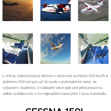
L-410 je turbovrtulový letoun s cestovní rychlostí 350 km/h a
doletem 1100 km pro až 10 osob v polosalónní verzi. Je
vybaven i toaletou. V nákladní verzi pak umí přesunout na
velké vzdálenosti v co nejkratším čase přes 1 tunu materiálu.