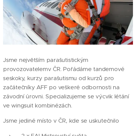
Jsme největším parašutistickým
provozovatelemv ČR. Pořádáme tandemové
seskoky, kurzy parašutismu od kurzů pro
začátečníky AFF po veškeré odbornosti na
závodní úrovni. Specializujeme se výcvik létání
ve wingsuit kombinézách.
Jsme jediné místo v ČR, kde se uskutečnilo
2 x FAI Mistrovství světa